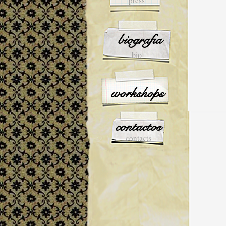
press
biografia
bio
workshops
contactos
contacts