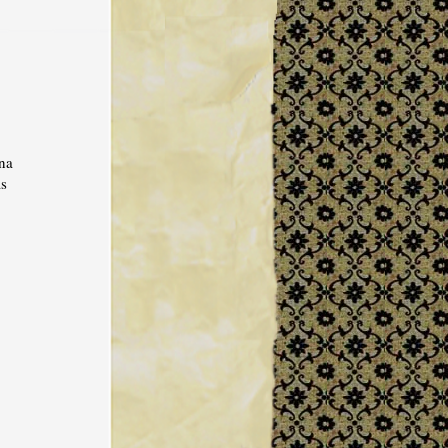
na
as