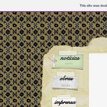
This site was des
notícias
news
obras
works
imprensa